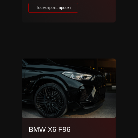
Everything sho
Посмотреть проект
simpler.
Спецификация:
Посмотреть проект
Модель диска: 2K27
Цвет: Satin Stone Smoke
Размеры: 20х9,5 | 20х10,5
BMW X6 F96