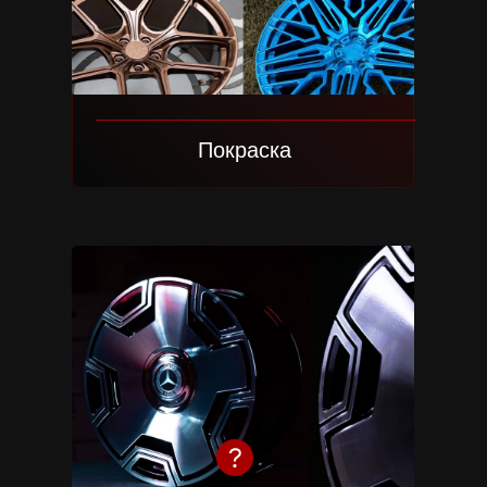
Everything s
not simpler.
Brushed
Покраска
Mercedes S-class W223
Stone
Спецификация:
Модель диска: 2K26
Все цвета
Цвет: Brushed Graphite
Размеры: 22х9 | 22х10,5
Посмотреть проект
Everything sho