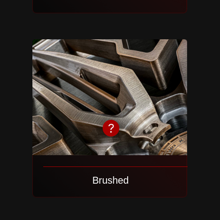
Mercedes S-class W223
Stone
Спецификация:
Модель диска: 2K26
Все цвета
Цвет: Brushed Graphite
Размеры: 22х9 | 22х10,5
Посмотреть проект
Everything sho
simpler.
Brushed
Brushed
Mercedes S-class W223
Stone
Спецификация: