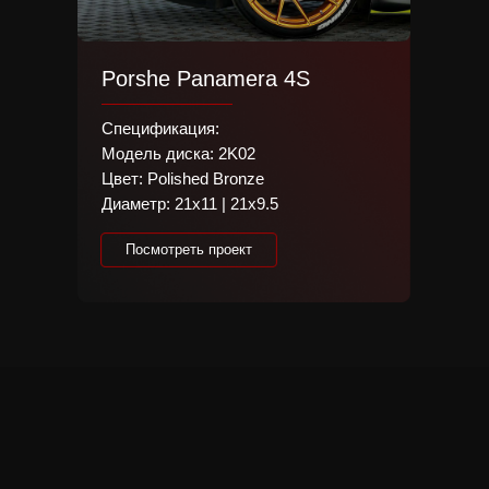
Porshe Panamera 4S
Спецификация:
Модель диска: 2K02
Цвет: Polished Bronze
Диаметр: 21х11 | 21х9.5
Everything sho
Посмотреть проект
simpler.
Спецификация:
Porshe Panamera 4S