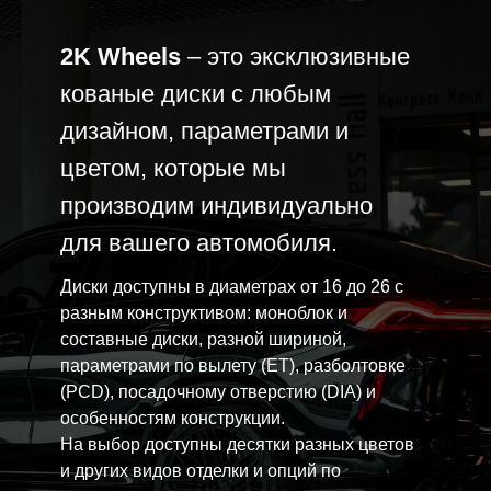
той, а
2K Wheels
– это эксклюзивные
кованые диски с любым
Спецификация:
Porshe Panamera 4S
после
Модель диска: 2K93
Посмотреть проект
дизайном, параметрами и
Цвет: Satin Black
цветом, которые мы
Диаметр: 22
производим индивидуально
озит,
ается
для вашего автомобиля.
Диски доступны в диаметрах от 16 до 26 с
разным конструктивом: моноблок и
составные диски, разной шириной,
параметрами по вылету (ET), разболтовке
(PCD), посадочному отверстию (DIA) и
особенностям конструкции.
На выбор доступны десятки разных цветов
и других видов отделки и опций по