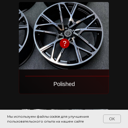
Модель диска: 2K26
Все цвета
Цвет: Brushed Graphite
Размеры: 22х9 | 22х10,5
Посмотреть проект
Everything sho
simpler.
Brushed
Polished
Mercedes S-class W223
Stone
Спецификация:
Модель диска: 2K26
Все цвета
Мы используем файлы cookie для улучшения
Цвет: Brushed Graphite
OK
пользовательского опыта на нашем сайте
Размеры: 22х9 | 22х10,5