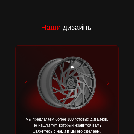
Наши
дизайны
Производство комплекта занимает о
7 до 14 дней по экспресс-тарифам
или 4-8 недель по стандартному
сроку в зависимости от сезона.
Диски проходят контроль качества,
мы присылаем вам фотографии
Диски проходят контроль качества,
вашего комплекта, упаковываем и
мы присылаем вам фотографии
отгружаем с производства.
вашего комплекта, упаковываем и
отгружаем с производства.
Мы предлагаем более 100 готовых дизайнов.
Не нашли тот, который нравится вам?
Свяжитесь с нами и мы его сделаем.