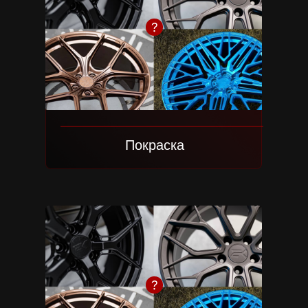
Посмотреть проект
Здесь будет под
Everything sho
simpler.
Покраска
Mercedes S-class
W223
Спецификация:
Модель диска: 2K26
Цвет: Brushed Graphite
Размеры: 22х9 | 22х10,5
Посмотреть проект