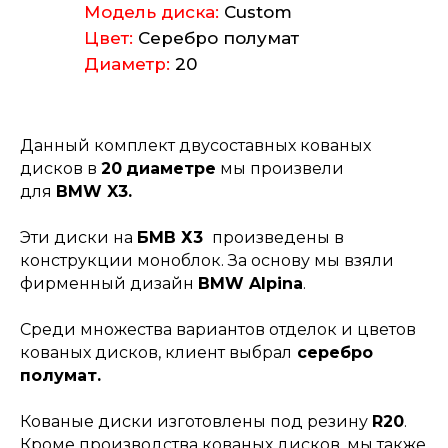
Модель диска:
Custom
Цвет:
Серебро полумат
Диаметр:
20
Данный комплект двусоставных кованых
дисков в
20
диаметре
мы произвели
для
BMW X3.
Эти диски на
БМВ Х3
произведены в
конструкции моноблок. За основу мы взяли
фирменный дизайн
BMW Alpina
.
Среди множества вариантов отделок и цветов
кованых дисков, клиент выбрал
серебро
полумат.
Кованые диски изготовлены под резину
R20
.
Кроме производства кованых дисков, мы также