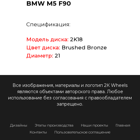
BMW M5 F90
Спецификация:
Модель диска:
2K18
Цвет диска:
Brushed Bronze
Диаметр:
21
Все изображения, материалы и логотип 2К Wheels
являются объектами авторского права. Любое
использование без согласования с правообладателем
запрещено.
Дизайны
Этапы производства
Наши проекты
Главная
Контакты
Пользовательское соглашение