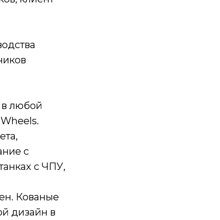
водства
чиков
 в любой
 Wheels.
ета,
ание с
анках с ЧПУ,
ен. Кованые
ой дизайн в