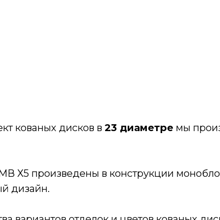
кт кованых дисков в
23 диаметре
мы прои
БМВ Х5
произведены в конструкции моноблок
ый дизайн.
а вариантов отделок и цветов кованых дис