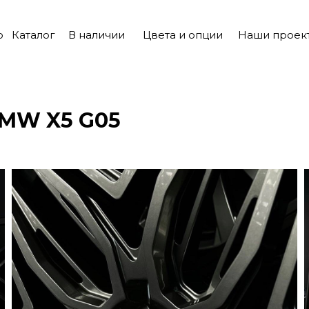
о
Каталог
В наличии
Цвета и опции
Наши проек
 BMW
X5 G05