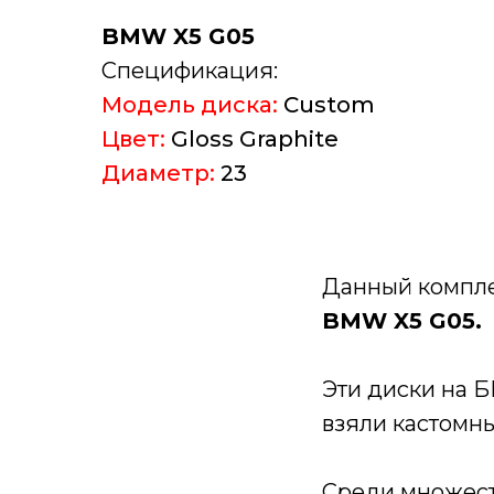
BMW
X5 G05
Спецификация:
Модель диска:
Custom
Цвет:
Gloss Graphite
Диаметр:
23
Данный компле
BMW X5 G05.
Эти диски на 
взяли кастомн
Среди множеств