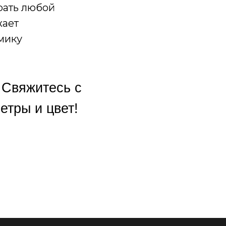
рать любой
жает
мику
 Свяжитесь с
тры и цвет!