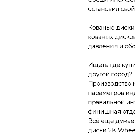
остановил сво
Кованые диски
кованых дисков
давления и сбо
Ищете где купи
другой город?
Производство к
параметров ин
правильной ин
финишная отде
Всё еще думает
диски 2K Wheel