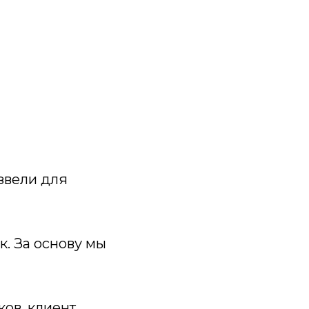
звели для
. За основу мы
ков, клиент