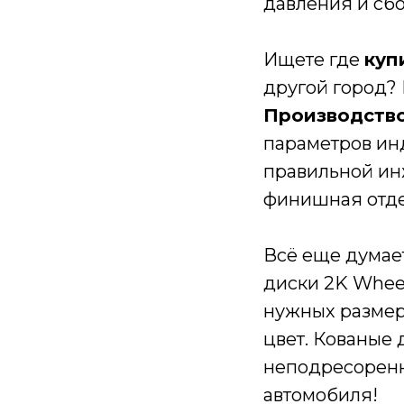
давления и сбо
Ищете где
куп
другой город?
Производство
параметров ин
правильной ин
финишная отде
Всё еще думае
диски 2K Wheel
нужных размер
цвет. Кованые 
неподресоренн
автомобиля!