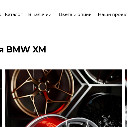
о
Каталог
В наличии
Цвета и опции
Наши проек
ля BMW XM