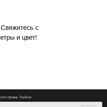
 Свяжитесь с
тры и цвет!
кого права. Любое
но.