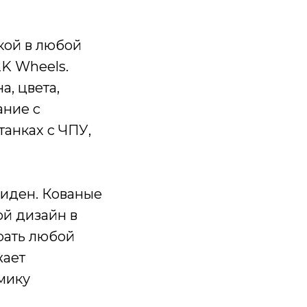
кой в любой
2K Wheels.
а, цвета,
ание с
анках с ЧПУ,
виден. Кованые
ой дизайн в
рать любой
жает
мику