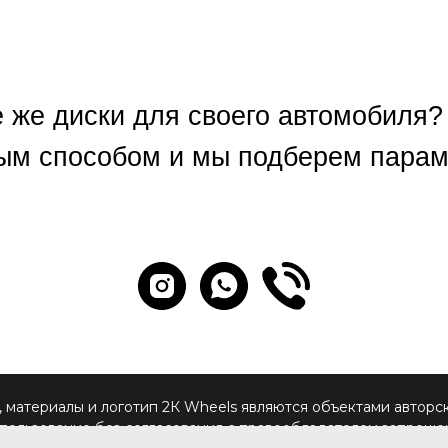
е же диски для своего автомобиля?
ым способом и мы подберем параме
 материалы и логотип 2К Wheels являются объектами авторс
пользование без согласования с правообладателем запреще