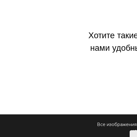
Хотите таки
нами удобн
Все изображения,
ис