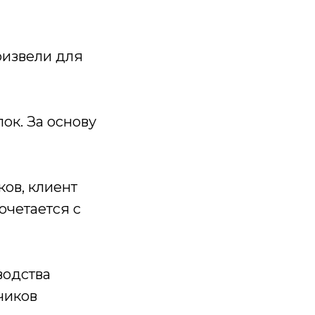
извели для
ок. За основу
ков, клиент
очетается с
водства
чиков