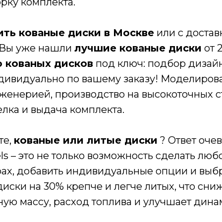
рку комплекта.
ить кованые диски в Москве
или с достав
 Вы уже нашли
лучшие кованые диски
от 
 кованых дисков
под ключ: подбор дизайн
дивидуально по вашему заказу! Моделиров
женерией, производство на высокоточных ст
лка и выдача комплекта.
те,
кованые или литые диски
? Ответ оче
s – это не только возможность сделать люб
ах, добавить индивидуальные опции и выб
диски на 30% крепче и легче литых, что сни
ую массу, расход топлива и улучшает дина