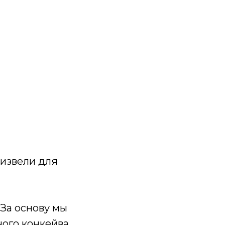
извели для
За основу мы
ого конкейва.