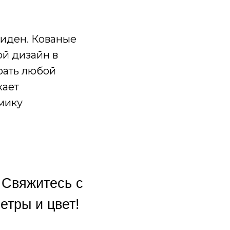
виден. Кованые
ой дизайн в
рать любой
жает
мику
 Свяжитесь с
тры и цвет!