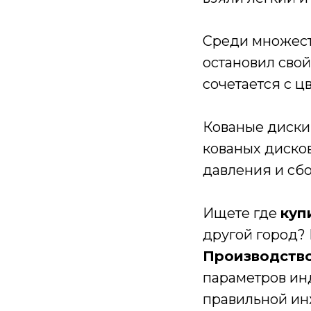
Среди множеств
остановил свой
сочетается с ц
Кованые диски
кованых дисков
давления и сбо
Ищете где
куп
другой город?
Производство
параметров ин
правильной ин