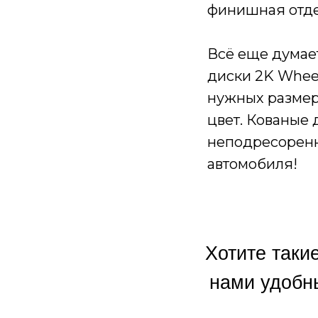
финишная отде
Всё еще думае
диски 2K Wheel
нужных размер
цвет. Кованые 
неподресоренн
автомобиля!
Хотите таки
нами удобн