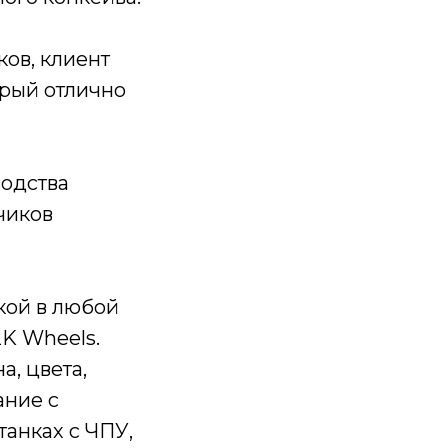
ков, клиент
орый отлично
водства
чиков
кой в любой
2K Wheels.
а, цвета,
ание с
анках с ЧПУ,