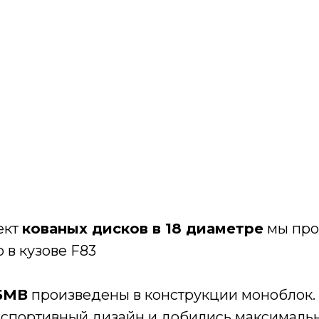
ект
кованых дисков в 18 диаметре
мы про
 в кузове F83
 БМВ
произведены в конструкции моноблок. 
 спортивный дизайн и добились максимальн