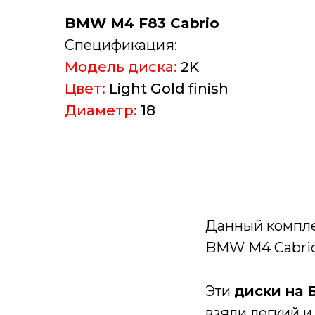
BMW M4 F83 Cabrio
Спецификация:
Модель диска:
2K
Цвет:
Light Gold finish
Диаметр:
18
Данный компл
BMW M4 Cabrio
Эти
диски на
взяли легкий и