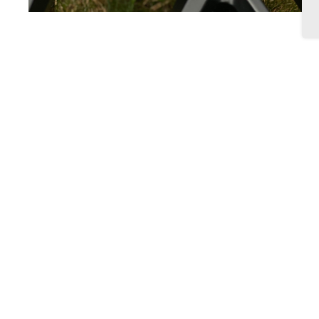
Mercedes C43 AMG
Спецификация:
Модель диска:
2K08
Цвет:
Satin Black
Размеры:
19х8,5
|
19х9,5
Хотите таки