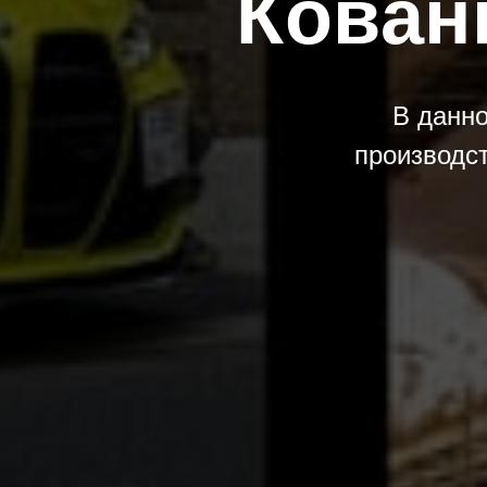
Кован
В данн
производс