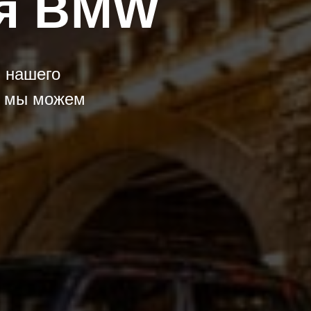
ля BMW
 нашего
в мы можем